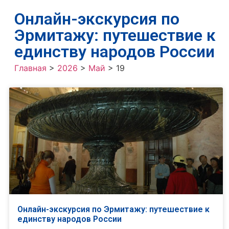
Онлайн-экскурсия по
Эрмитажу: путешествие к
единству народов России
Главная
>
2026
>
Май
>
19
Онлайн-экскурсия по Эрмитажу: путешествие к
единству народов России