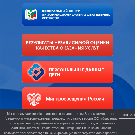
Мы используем cookies, которые сохраняются на Вашем компьютере
СОГЛАС
(сведения о местоположении; ip-адрес; тип, язык, версия ОС и браузера;
тип устройства и разрешение его экрана; источник, откуда пришел на
сайт пользователь; какие страницы открывает и на какие кнопки
нажимает пользователь; эта же информация используется для обработки