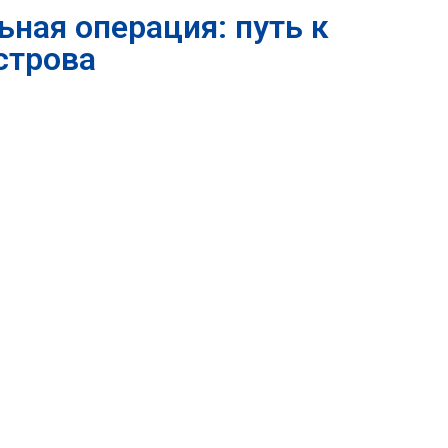
ная операция: путь к
строва