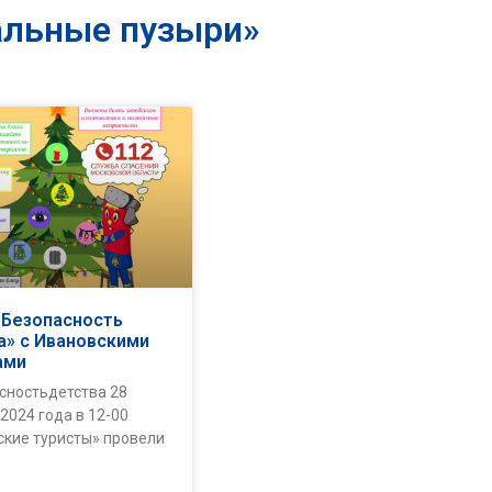
альные пузыри»
«Безопасность
а» с Ивановскими
ами
сностьдетства 28
2024 года в 12-00
ские туристы» провели